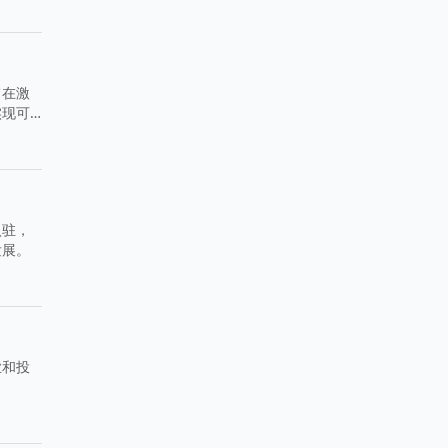
旨在激
实现可
入驻，
发展。
业和投