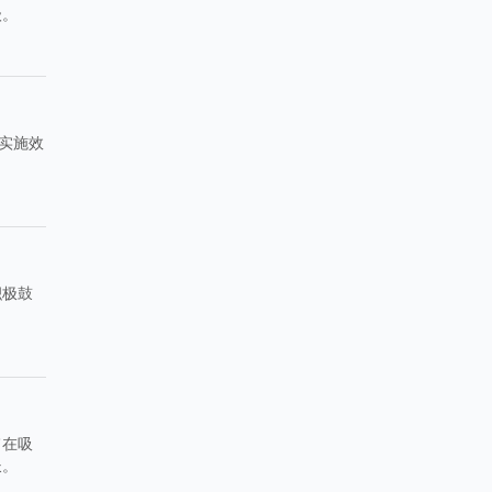
级。
实施效
积极鼓
旨在吸
长。