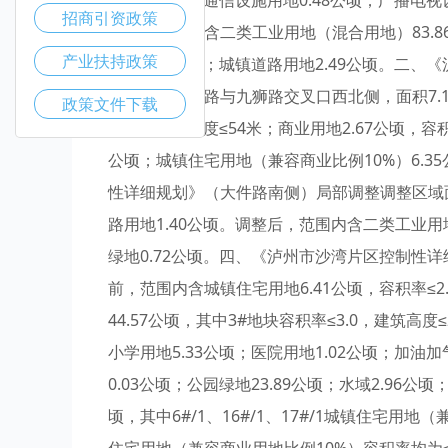
地0.98公顷；通信设施用地0.48公顷；广播电视
招商引资政策
整后，范围内含二类工业用地（混合用地）83.86
产业扶持政策
绿地8.07公顷；城镇道路用地2.49公顷。二
区域位于春雨路与九狮路交叉口西北侧，面积7.1
政策文件下载
≤2.5，建筑高度≤54米；商业用地2.67公顷，容
公顷；城镇住宅用地（兼容商业比例10%）6.35
性详细规划》（大件路南侧）局部调整调整区域面积
路用地1.40公顷。调整后，范围内含二类工业用地
绿地0.72公顷。四、《泸州市沙湾片区控制性详
前，范围内含城镇住宅用地6.41公顷，容积率≤2
44.57公顷，其中3#地块容积率≤3.0，建筑高度
小学用地5.33公顷；医院用地1.02公顷；加油
0.03公顷；公园绿地23.89公顷；水域2.96公
顷，其中6#/1、16#/1、17#/1城镇住宅用