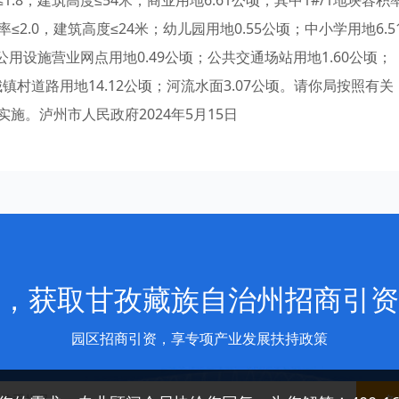
.8，建筑高度≤54米；商业用地6.61公顷，其中1#/1地块容积
容积率≤2.0，建筑高度≤24米；幼儿园用地0.55公顷；中小学用地6.5
；公用设施营业网点用地0.49公顷；公共交通场站用地1.60公顷；
城镇村道路用地14.12公顷；河流水面3.07公顷。请你局按照有关
施。泸州市人民政府2024年5月15日
，获取甘孜藏族自治州招商引资
园区招商引资，享专项产业发展扶持政策